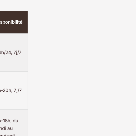
sponibilité
h/24, 7j/7
-20h, 7j/7
-18h, du
ndi au
endredi