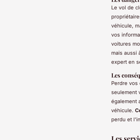
Le vol de c
propriétair
véhicule, m
vos informa
voitures mo
mais aussi 
expert en s
Les conséq
Perdre vos 
seulement v
également a
véhicule.
C
perdu et l'i
Les serv