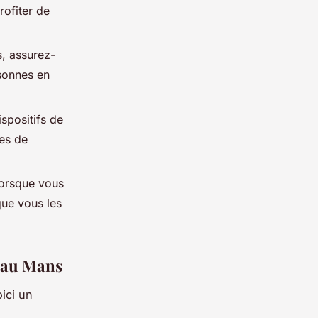
rofiter de
, assurez-
rsonnes en
ispositifs de
es de
lorsque vous
que vous les
s au Mans
ici un