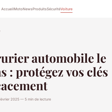
Accueil
Moto
News
Produits
Sécurité
Voiture
e
urier automobile le
 : protégez vos clés
icacement
février 2025 — 5 min de lecture