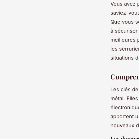
Vous avez p
saviez-vous
Que vous s
à sécuriser
meilleures 
les serruri
situations d
Comprendr
Les clés de
métal. Ell
électroniqu
apportent u
nouveaux dé
Les danger