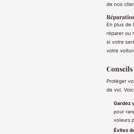
de nos clien
Réparation
En plus de 
réparer ou 
si votre se
votre voitur
Conseils 
Protéger vos
de vol. Voi
Gardez v
pour rang
voleurs p
Évitez d