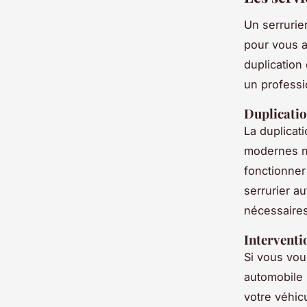
Un serrurie
pour vous a
duplication
un professi
Duplicatio
La duplicati
modernes n
fonctionner
serrurier a
nécessaires
Interventi
Si vous vous
automobile 
votre véhic