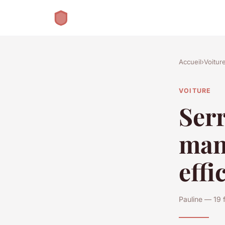
Accueil
›
Voitur
VOITURE
Serr
mans
eff
Pauline — 19 