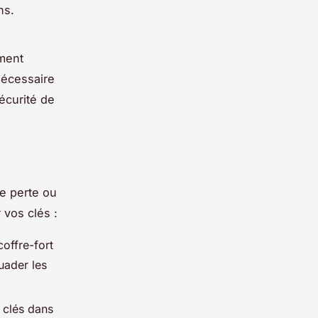
ns.
ement
nécessaire
écurité de
de perte ou
 vos clés :
coffre-fort
uader les
 clés dans