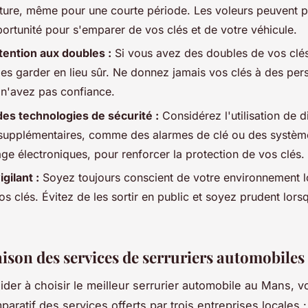
iture, même pour une courte période. Les voleurs peuvent p
portunité pour s'emparer de vos clés et de votre véhicule.
ttention aux doubles :
Si vous avez des doubles de vos clés
les garder en lieu sûr. Ne donnez jamais vos clés à des pe
 n'avez pas confiance.
 des technologies de sécurité :
Considérez l'utilisation de d
 supplémentaires, comme des alarmes de clé ou des systèm
age électroniques, pour renforcer la protection de vos clés.
gilant :
Soyez toujours conscient de votre environnement 
vos clés. Évitez de les sortir en public et soyez prudent lors
son des services de serruriers automobile
ider à choisir le meilleur serrurier automobile au Mans, vo
aratif des services offerts par trois entreprises locales :