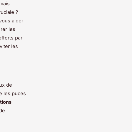
 mais
uciale ?
 vous aider
rer les
fferts par
iter les
ux de
e les puces
tions
 de