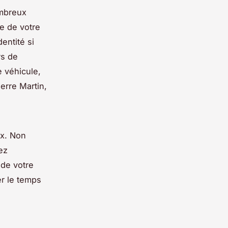
ombreux
te de votre
entité si
rs de
 véhicule,
erre Martin,
ux. Non
ez
 de votre
r le temps