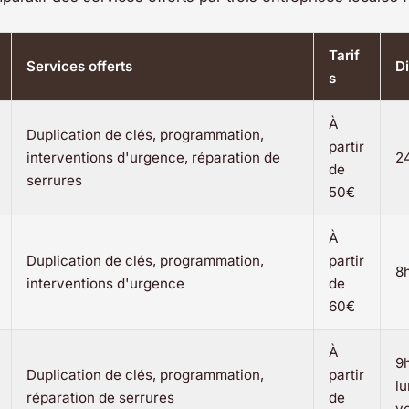
Tarif
Services offerts
Di
s
À
Duplication de clés, programmation,
partir
interventions d'urgence, réparation de
24
de
serrures
50€
À
Duplication de clés, programmation,
partir
8h
interventions d'urgence
de
60€
À
9h
Duplication de clés, programmation,
partir
lu
réparation de serrures
de
v