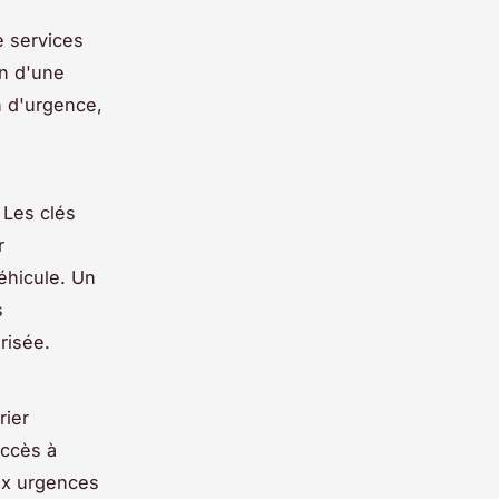
e services
in d'une
n d'urgence,
. Les clés
r
éhicule. Un
s
risée.
rier
accès à
ux urgences