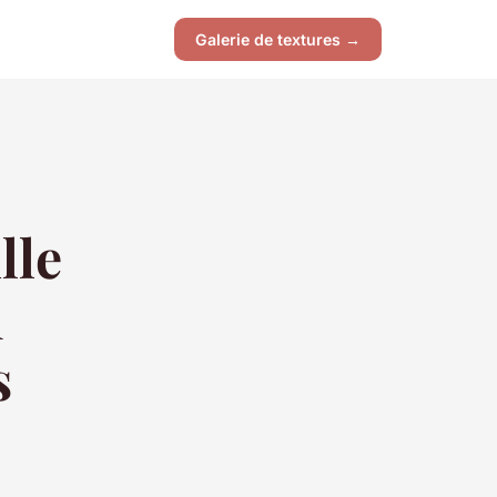
Galerie de textures →
lle
h
s