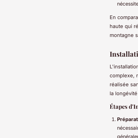
nécessit
En comparan
haute qui r
montagne su
Installat
L'installati
complexe, m
réalisée san
la longévité
Étapes d'I
Préparat
nécessair
générale