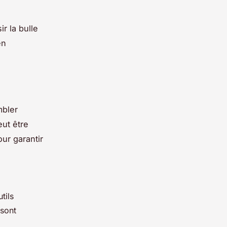
.
r la bulle
en
bler
eut être
our garantir
tils
 sont