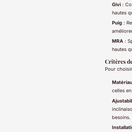
Givi
: Co
hautes qu
Puig
: Re
amélioren
MRA
: S
hautes qu
Critères d
Pour choisi
Matéria
celles en
Ajustabil
inclinais
besoins.
Installat