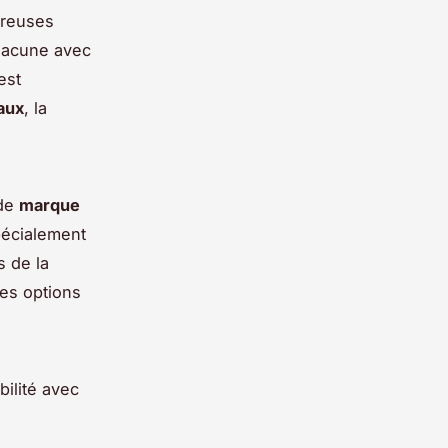
breuses
hacune avec
est
aux
, la
 de
marque
pécialement
s de la
des options
ilité avec