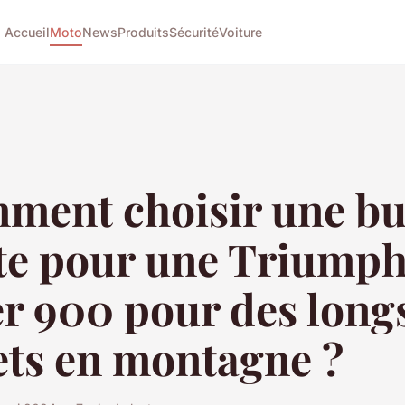
Accueil
Moto
News
Produits
Sécurité
Voiture
ment choisir une bu
te pour une Triump
r 900 pour des long
ets en montagne ?