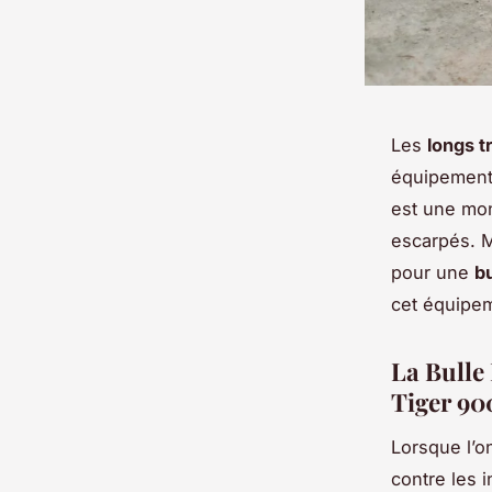
Les
longs t
équipement 
est une mon
escarpés. M
pour une
bu
cet équipem
La Bulle
Tiger 90
Lorsque l’o
contre les 