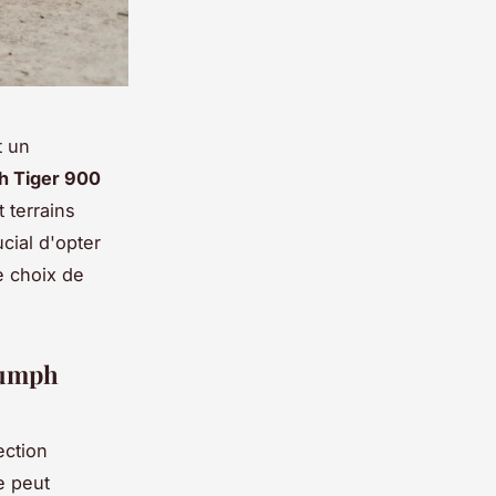
t un
h Tiger 900
 terrains
cial d'opter
 choix de
riumph
tection
e peut