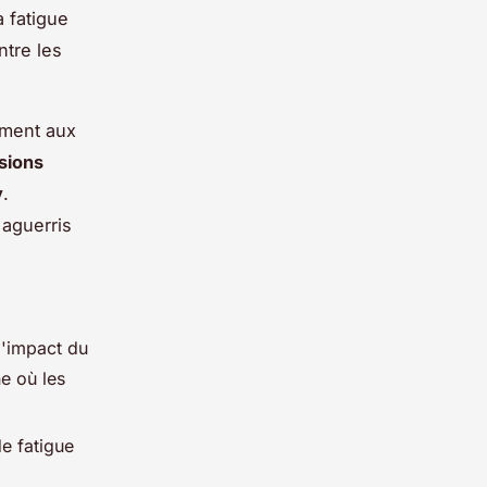
a fatigue
ntre les
ement aux
sions
y
.
 aguerris
l'impact du
ne où les
e fatigue