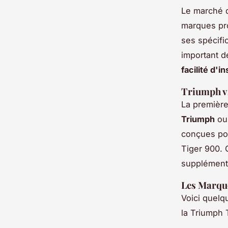
Le marché d
marques pr
ses spécific
important d
facilité d'in
Triumph vs
La première
Triumph
ou 
conçues pou
Tiger 900. 
supplément
Les Marqu
Voici quelq
la Triumph 