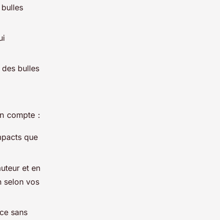
 bulles
ui
 des bulles
en compte :
impacts que
uteur et en
n selon vos
nce sans