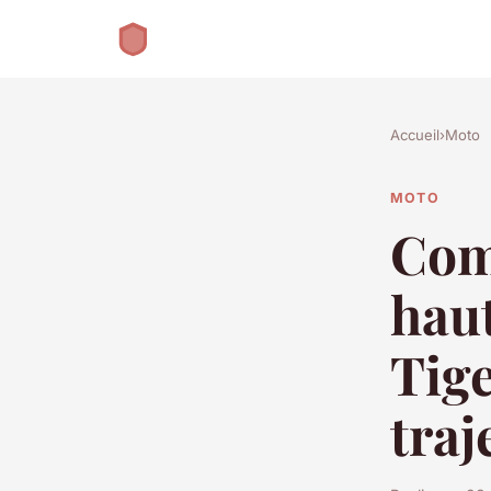
Accueil
›
Moto
MOTO
Com
hau
Tige
traj