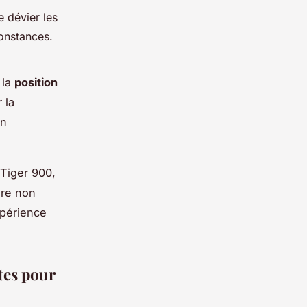
 dévier les
constances.
 la
position
 la
on
Tiger 900,
ore non
xpérience
tes pour