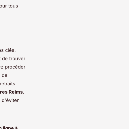
pour tous
s clés.
 de trouver
vez procéder
s de
etraits
aires Reims
.
 d'éviter
 ligne à