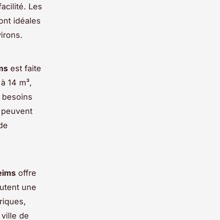
acilité. Les
ont idéales
irons.
ims
est faite
à 14 m³,
 besoins
 peuvent
 de
Reims
offre
outent une
riques,
ville de