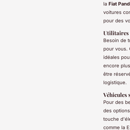
la
Fiat Pand
voitures co
pour des vo
Utilitaire
Besoin de t
pour vous. 
idéales pou
encore plu
être réserv
logistique.
Véhicules 
Pour des be
des options
touche d'él
comme la E2