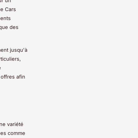
ur un
ce Cars
lents
 que des
ent jusqu'à
iculiers,
e
offres afin
ne variété
dines comme