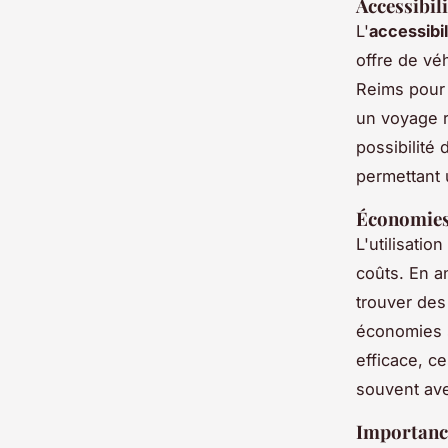
Accessibili
L'
accessibil
offre de vé
Reims pour
un voyage r
possibilité 
permettant u
Économies 
L'utilisati
coûts. En a
trouver de
économies s
efficace, ce
souvent ave
Importance