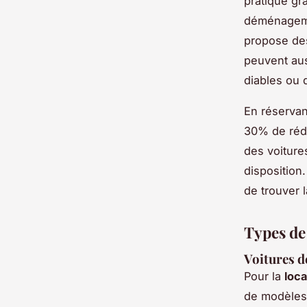
pratique gr
déménageme
propose des
peuvent aus
diables ou 
En réservan
30% de rédu
des voiture
disposition.
de trouver 
Types de
Voitures d
Pour la
loca
de modèles 