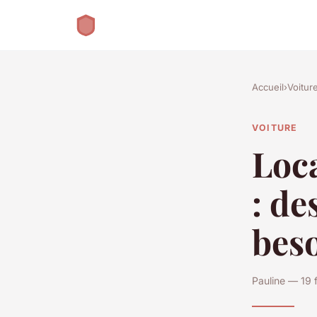
Accueil
›
Voitur
VOITURE
Loca
: de
bes
Pauline — 19 