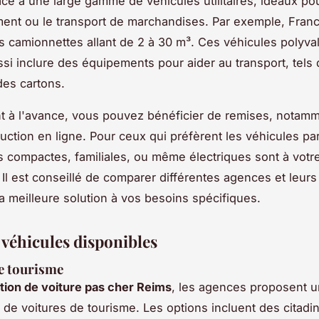
âce à une large gamme de véhicules utilitaires, idéaux po
nt ou le transport de marchandises. Par exemple, Fran
 camionnettes allant de 2 à 30 m³. Ces véhicules polyva
si inclure des équipements pour aider au transport, tels
des cartons.
t à l'avance, vous pouvez bénéficier de remises, notamm
ction en ligne. Pour ceux qui préfèrent les véhicules part
s compactes, familiales, ou même électriques sont à votr
 Il est conseillé de comparer différentes agences et leurs 
la meilleure solution à vos besoins spécifiques.
 véhicules disponibles
e tourisme
tion de voiture pas cher Reims
, les agences proposent u
de voitures de tourisme. Les options incluent des cita