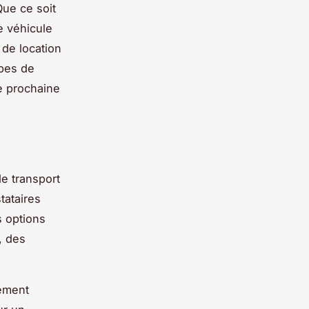
Que ce soit
e véhicule
 de location
ypes de
e prochaine
e transport
tataires
s options
, des
rement