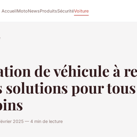
Accueil
Moto
News
Produits
Sécurité
Voiture
e
tion de véhicule à r
s solutions pour tous
oins
février 2025 — 4 min de lecture