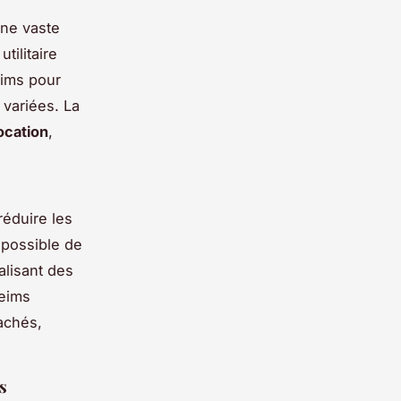
une vaste
tilitaire
eims pour
 variées. La
ocation
,
réduire les
 possible de
lisant des
Reims
cachés,
s