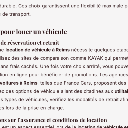
durable. Ces choix garantissent une flexibilité maximale 
 de transport.
 pour louer un véhicule
de réservation et retrait
une
location de véhicule à Reims
nécessite quelques étape
ilisez des sites de comparaison comme KAYAK qui permet
sans frais cachés. Une fois votre choix arrêté, vous pou
ation en ligne pour bénéficier de promotions. Les agence
 voitures à Reims
, telles que France Cars, proposent des r
ec des options de véhicule allant des citadines aux
utilit
s types de véhicules, vérifiez les modalités de retrait afin
es lors de la prise en charge.
ns sur l’assurance et conditions de location
 est un aspect essentiel lors de la
location de véhicule en