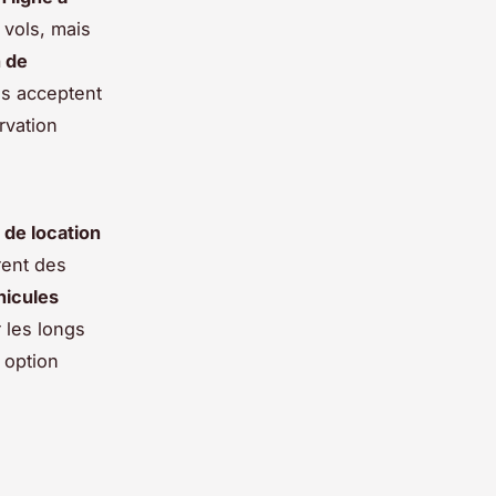
 vols, mais
n de
es acceptent
rvation
 de location
rent des
hicules
 les longs
 option