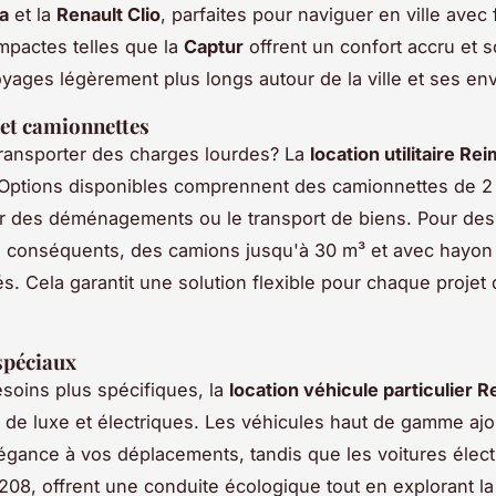
a
et la
Renault Clio
, parfaites pour naviguer en ville avec f
mpactes telles que la
Captur
offrent un confort accru et s
yages légèrement plus longs autour de la ville et ses env
s et camionnettes
ransporter des charges lourdes? La
location utilitaire Re
Options disponibles comprennent des camionnettes de 2 
r des déménagements ou le transport de biens. Pour des
s conséquents, des camions jusqu'à 30 m³ et avec hayon
és. Cela garantit une solution flexible pour chaque projet
spéciaux
soins plus spécifiques, la
location véhicule particulier 
 de luxe et électriques. Les véhicules haut de gamme aj
égance à vos déplacements, tandis que les voitures élect
08, offrent une conduite écologique tout en explorant la 